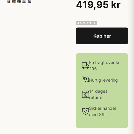
419,95 kr
Køb her
Fri fragt over kr.
295
Hurtig levering
14 dages
returret
Sikker handel
med SSL