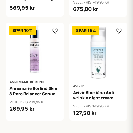
VEJL. PRIS 749,95 KR
eye & lip contour &bull;
569,95 kr
675,00 kr
15ml.
SPAR 10%
SPAR 15%
ANNEMARIE BÖRLIND
AVIVIR
Annemarie Börlind Skin
Avivir Aloe Vera Anti
& Pore Balancer Serum -
wrinkle night cream
15ml.
VEJL. PRIS 299,95 KR
&bull; 50 ml.
VEJL. PRIS 149,95 KR
269,95 kr
127,50 kr