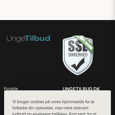
Forside
UNGETILBUD.DK
Produkter
Tlf. 78768672
Top Rabatter
Vi bruger cookies på vores hjemmeside for at
Mail:
hej@want.dk
Blog
forbedre din oplevelse, vise mere relevant
Kontakt
indhold og analysere trafikken. Kort sagt: for at