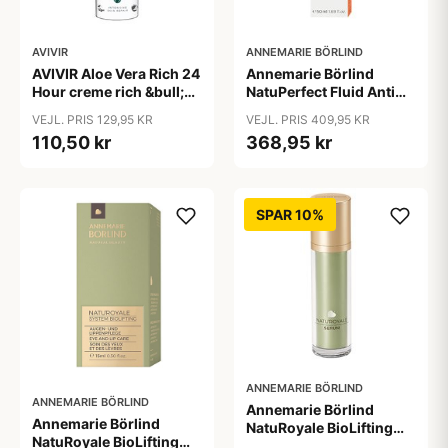
AVIVIR
ANNEMARIE BÖRLIND
AVIVIR Aloe Vera Rich 24
Annemarie Börlind
Hour creme rich &bull;
NatuPerfect Fluid Anti
50ml
Pigment 50ml.
VEJL. PRIS 129,95 KR
VEJL. PRIS 409,95 KR
110,50 kr
368,95 kr
SPAR 10%
ANNEMARIE BÖRLIND
ANNEMARIE BÖRLIND
Annemarie Börlind
Annemarie Börlind
NatuRoyale BioLifting
NatuRoyale BioLifting
serum &bull; 50ml.