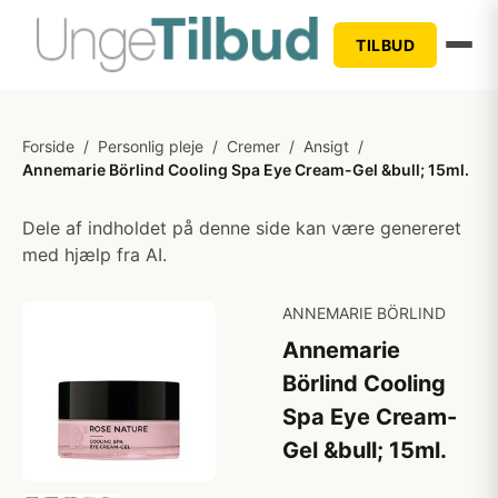
TILBUD
Forside
/
Personlig pleje
/
Cremer
/
Ansigt
/
Annemarie Börlind Cooling Spa Eye Cream-Gel &bull; 15ml.
Dele af indholdet på denne side kan være genereret
med hjælp fra AI.
ANNEMARIE BÖRLIND
Annemarie
Börlind Cooling
Spa Eye Cream-
Gel &bull; 15ml.