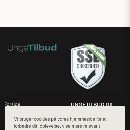
Forside
UNGETILBUD.DK
Produkter
Tlf. 78768672
Top Rabatter
Vi bruger cookies på vores hjemmeside for at
Mail:
hej@want.dk
Blog
forbedre din oplevelse, vise mere relevant