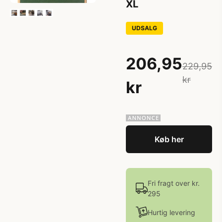
XL
UDSALG
206,95
229,95
kr
kr
Køb her
Fri fragt over kr.
295
Hurtig levering