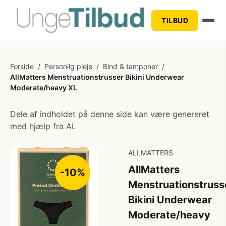
TILBUD
Forside
/
Personlig pleje
/
Bind & tamponer
/
AllMatters Menstruationstrusser Bikini Underwear
Moderate/heavy XL
Dele af indholdet på denne side kan være genereret
med hjælp fra AI.
ALLMATTERS
AllMatters
-10%
Menstruationstruss
Bikini Underwear
Moderate/heavy