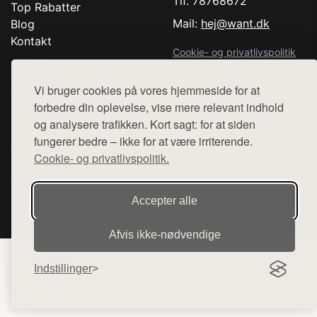
Tlf. 78768672
Top Rabatter
Mail:
hej@want.dk
Blog
Kontakt
Cookie- og privatlivspolitik
Vi bruger cookies på vores hjemmeside for at
forbedre din oplevelse, vise mere relevant indhold
Denne side er en del af want.dk, der udgiver en række
og analysere trafikken. Kort sagt: for at siden
hjemmesider med præsentation af forskellige produkter fra
fungerer bedre – ikke for at være irriterende.
diverse webshops. Der sælges ikke varer fra denne side - vi
Cookie- og privatlivspolitik.
henviser til de shops, som sælger varen. Vi har heller ikke
varerne på lager.
Accepter alle
© 2026 ungetilbud.dk. Alle rettigheder forbeholdes.
Afvis ikke‑nødvendige
Indstillinger