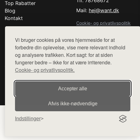
Tlf. 78768672
Top Rabatter
Mail:
hej@want.dk
Blog
Kontakt
Cookie- og privatlivspolitik
Vi bruger cookies på vores hjemmeside for at
forbedre din oplevelse, vise mere relevant indhold
Denne side er en del af want.dk, der udgiver en række
og analysere trafikken. Kort sagt: for at siden
hjemmesider med præsentation af forskellige produkter fra
fungerer bedre – ikke for at være irriterende.
diverse webshops. Der sælges ikke varer fra denne side - vi
Cookie- og privatlivspolitik.
henviser til de shops, som sælger varen. Vi har heller ikke
varerne på lager.
Accepter alle
© 2026 ungetilbud.dk. Alle rettigheder forbeholdes.
Afvis ikke‑nødvendige
Indstillinger