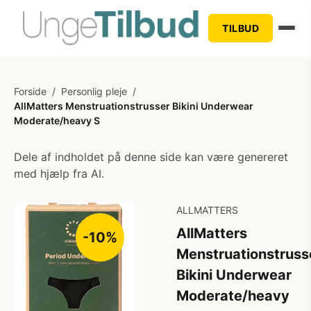
TILBUD
Forside
/
Personlig pleje
/
AllMatters Menstruationstrusser Bikini Underwear
Moderate/heavy S
Dele af indholdet på denne side kan være genereret
med hjælp fra AI.
ALLMATTERS
AllMatters
-10%
Menstruationstruss
Bikini Underwear
Moderate/heavy