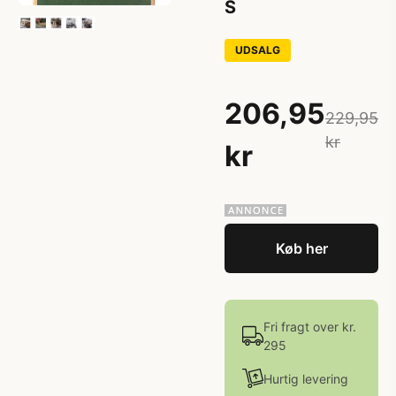
S
UDSALG
206,95
229,95
kr
kr
Køb her
Fri fragt over kr.
295
Hurtig levering