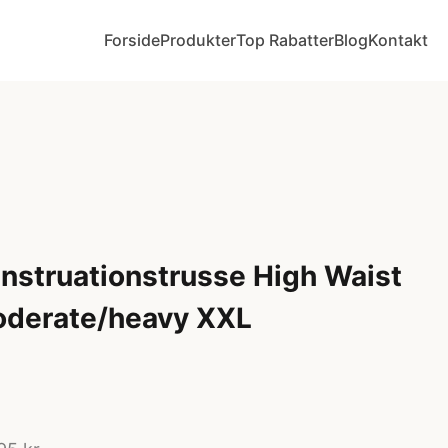
Forside
Produkter
Top Rabatter
Blog
Kontakt
nstruationstrusse High Waist
derate/heavy XXL