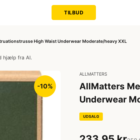
TILBUD
truationstrusse High Waist Underwear Moderate/heavy XXL
 hjælp fra AI.
ALLMATTERS
AllMatters Me
-10%
Underwear Mo
UDSALG
233,95 kr