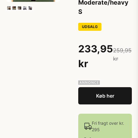
Moderate/heavy
S
UDSALG
233,95
259,95
kr
kr
Køb her
Fri fragt over kr.
295