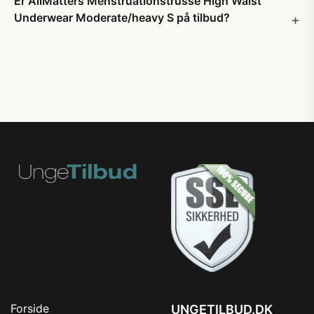
Er AllMatters Menstruationstrusse High Waist
Underwear Moderate/heavy S på tilbud?
Forside
UNGETILBUD.DK