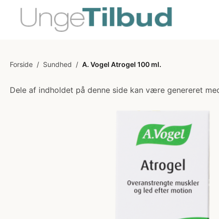
Forside
/
Sundhed
/
A. Vogel Atrogel 100 ml.
Dele af indholdet på denne side kan være genereret med