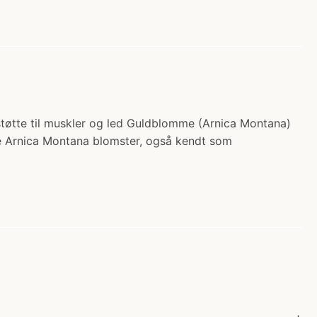
g støtte til muskler og led Guldblomme (Arnica Montana)
riske Arnica Montana blomster, også kendt som