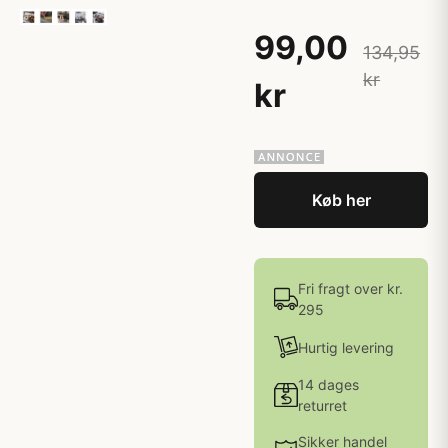
99,00
134,95
kr
kr
Køb her
Fri fragt over kr.
295
Hurtig levering
14 dages
returret
Sikker handel