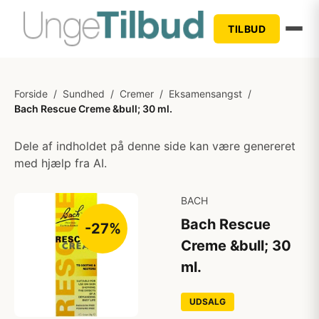
TILBUD
Forside
/
Sundhed
/
Cremer
/
Eksamensangst
/
Bach Rescue Creme &bull; 30 ml.
Dele af indholdet på denne side kan være genereret
med hjælp fra AI.
BACH
Bach Rescue
-27%
Creme &bull; 30
ml.
UDSALG