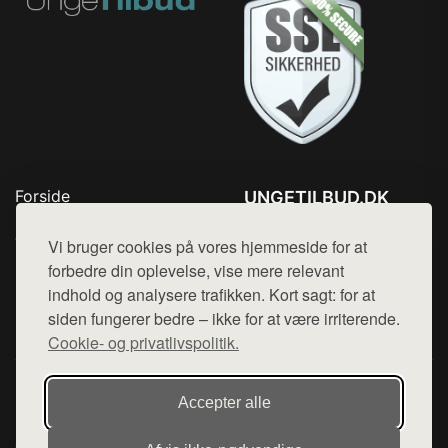
Forside
UNGETILBUD.DK
Produkter
Tlf. 78768672
Top Rabatter
Vi bruger cookies på vores hjemmeside for at
Mail:
hej@want.dk
Blog
forbedre din oplevelse, vise mere relevant
Kontakt
indhold og analysere trafikken. Kort sagt: for at
Cookie- og privatlivspolitik
siden fungerer bedre – ikke for at være irriterende.
Cookie- og privatlivspolitik.
Denne side er en del af want.dk, der udgiver en række
Accepter alle
hjemmesider med præsentation af forskellige produkter fra
diverse webshops. Der sælges ikke varer fra denne side - vi