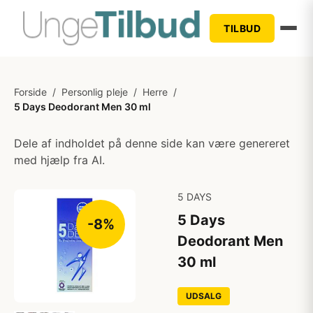
TILBUD
Forside
/
Personlig pleje
/
Herre
/
5 Days Deodorant Men 30 ml
Dele af indholdet på denne side kan være genereret
med hjælp fra AI.
5 DAYS
5 Days
-8%
Deodorant Men
30 ml
UDSALG