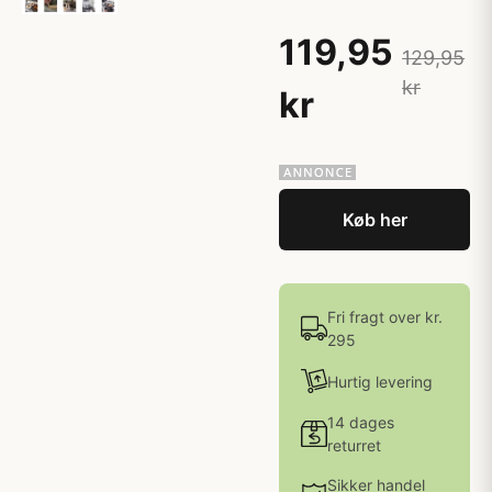
119,95
129,95
kr
kr
Køb her
Fri fragt over kr.
295
Hurtig levering
14 dages
returret
Sikker handel