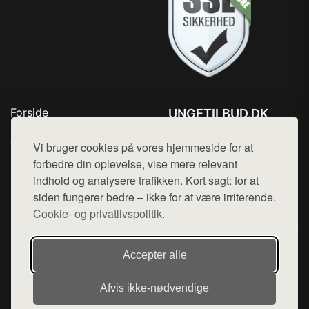
Forside
UNGETILBUD.DK
Produkter
Tlf. 78768672
Top Rabatter
Vi bruger cookies på vores hjemmeside for at
Mail:
hej@want.dk
Blog
forbedre din oplevelse, vise mere relevant
Kontakt
indhold og analysere trafikken. Kort sagt: for at
Cookie- og privatlivspolitik
siden fungerer bedre – ikke for at være irriterende.
Cookie- og privatlivspolitik.
Denne side er en del af want.dk, der udgiver en række
Accepter alle
hjemmesider med præsentation af forskellige produkter fra
diverse webshops. Der sælges ikke varer fra denne side - vi
Afvis ikke‑nødvendige
henviser til de shops, som sælger varen. Vi har heller ikke