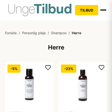
TILBUD
Forside
/
Personlig pleje
/
Shampoo
/
Herre
Herre
-5%
-23%