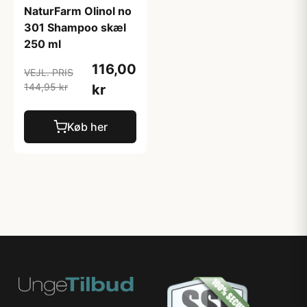
NaturFarm Olinol no
301 Shampoo skæl
250 ml
116,00
VEJL. PRIS
144,95 kr
kr
Køb her