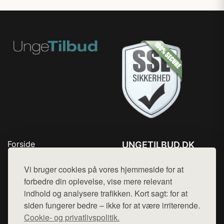
Forside
UNGETILBUD.DK
Produkter
Tlf. 78768672
Top Rabatter
Vi bruger cookies på vores hjemmeside for at
Mail:
hej@want.dk
Blog
forbedre din oplevelse, vise mere relevant
Kontakt
indhold og analysere trafikken. Kort sagt: for at
Cookie- og privatlivspolitik
siden fungerer bedre – ikke for at være irriterende.
Cookie- og privatlivspolitik.