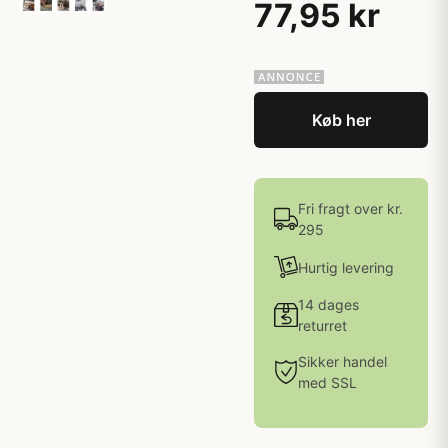
77,95 kr
Køb her
Fri fragt over kr.
295
Hurtig levering
14 dages
returret
Sikker handel
med SSL