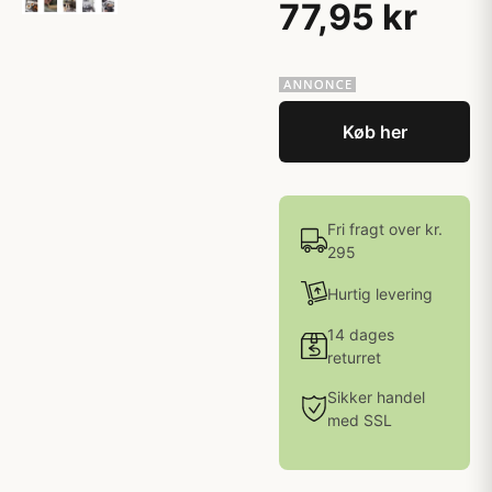
77,95 kr
Køb her
Fri fragt over kr.
295
Hurtig levering
14 dages
returret
Sikker handel
med SSL