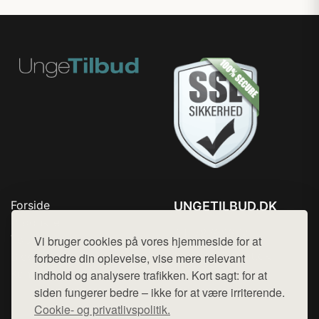
Forside
UNGETILBUD.DK
Produkter
Tlf. 78768672
Top Rabatter
Vi bruger cookies på vores hjemmeside for at
Mail:
hej@want.dk
Blog
forbedre din oplevelse, vise mere relevant
Kontakt
indhold og analysere trafikken. Kort sagt: for at
Cookie- og privatlivspolitik
siden fungerer bedre – ikke for at være irriterende.
Cookie- og privatlivspolitik.