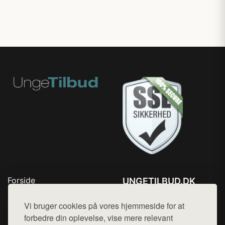
Forside
UNGETILBUD.DK
Produkter
Tlf. 78768672
Top Rabatter
Vi bruger cookies på vores hjemmeside for at
Mail:
hej@want.dk
Blog
forbedre din oplevelse, vise mere relevant