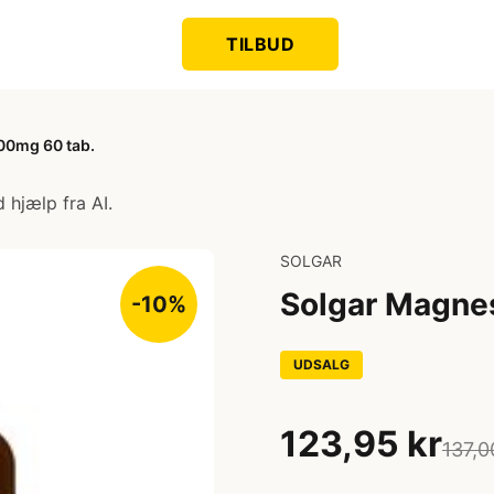
TILBUD
00mg 60 tab.
 hjælp fra AI.
SOLGAR
Solgar Magnes
-10%
UDSALG
123,95 kr
137,0