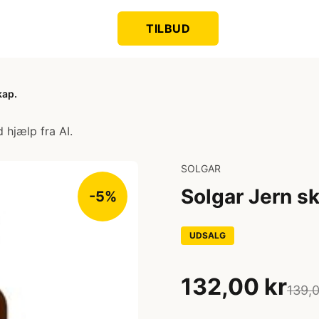
TILBUD
kap.
 hjælp fra AI.
SOLGAR
Solgar Jern s
-5%
UDSALG
132,00 kr
139,0