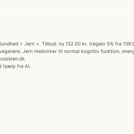
undhed > Jern >. Tilbud: nu 132.00 kr. (regalo 5% fra 139.
l veganere. Jern medvirker til normal kognitiv funktion, e
ossisten.dk.
 hjælp fra AI.