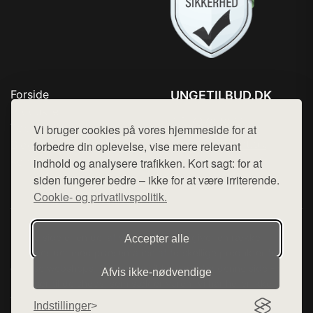
Forside
UNGETILBUD.DK
Produkter
Tlf. 78768672
Top Rabatter
Vi bruger cookies på vores hjemmeside for at
Mail:
hej@want.dk
Blog
forbedre din oplevelse, vise mere relevant
Kontakt
indhold og analysere trafikken. Kort sagt: for at
Cookie- og privatlivspolitik
siden fungerer bedre – ikke for at være irriterende.
Cookie- og privatlivspolitik.
Denne side er en del af want.dk, der udgiver en række
Accepter alle
hjemmesider med præsentation af forskellige produkter fra
diverse webshops. Der sælges ikke varer fra denne side - vi
Afvis ikke‑nødvendige
henviser til de shops, som sælger varen. Vi har heller ikke
varerne på lager.
Indstillinger