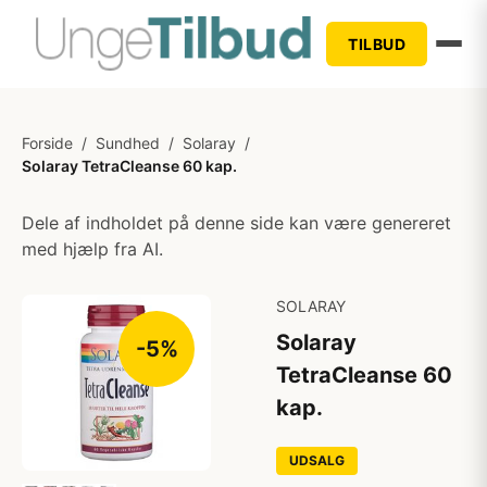
TILBUD
Forside
/
Sundhed
/
Solaray
/
Solaray TetraCleanse 60 kap.
Dele af indholdet på denne side kan være genereret
med hjælp fra AI.
SOLARAY
Solaray
-5%
TetraCleanse 60
kap.
UDSALG