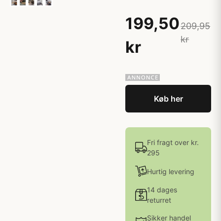
199,50
209,95
kr
kr
Køb her
Fri fragt over kr.
295
Hurtig levering
14 dages
returret
Sikker handel