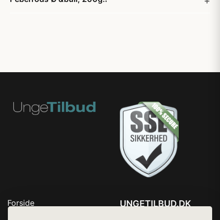
Forside
UNGETILBUD.DK
Produkter