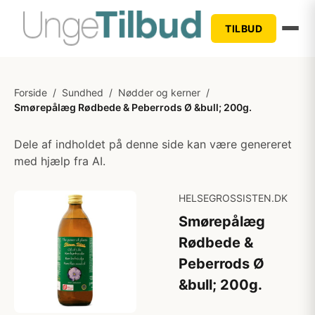
TILBUD
Forside
/
Sundhed
/
Nødder og kerner
/
Smørepålæg Rødbede & Peberrods Ø &bull; 200g.
Dele af indholdet på denne side kan være genereret
med hjælp fra AI.
HELSEGROSSISTEN.DK
Smørepålæg
Rødbede &
Peberrods Ø
&bull; 200g.