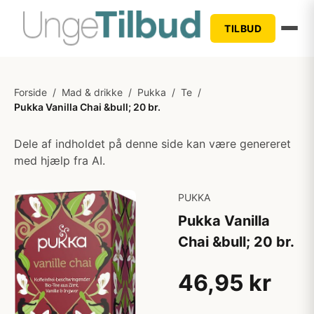
TILBUD
Forside
/
Mad & drikke
/
Pukka
/
Te
/
Pukka Vanilla Chai &bull; 20 br.
Dele af indholdet på denne side kan være genereret
med hjælp fra AI.
PUKKA
Pukka Vanilla
Chai &bull; 20 br.
46,95 kr