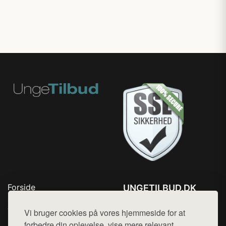
Forside
UNGETILBUD.DK
Produkter
Tlf. 78768672
Top Rabatter
Vi bruger cookies på vores hjemmeside for at
Mail:
hej@want.dk
Blog
forbedre din oplevelse, vise mere relevant