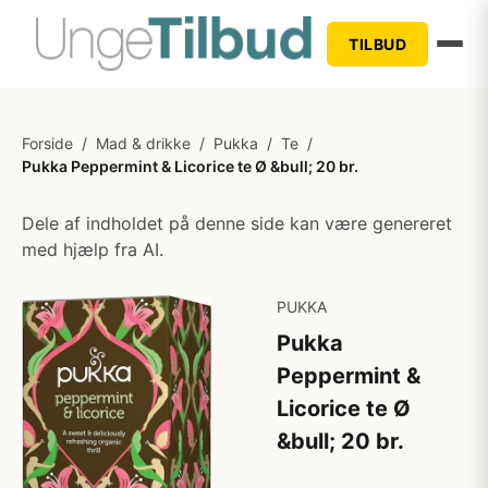
TILBUD
Forside
/
Mad & drikke
/
Pukka
/
Te
/
Pukka Peppermint & Licorice te Ø &bull; 20 br.
Dele af indholdet på denne side kan være genereret
med hjælp fra AI.
PUKKA
Pukka
Peppermint &
Licorice te Ø
&bull; 20 br.