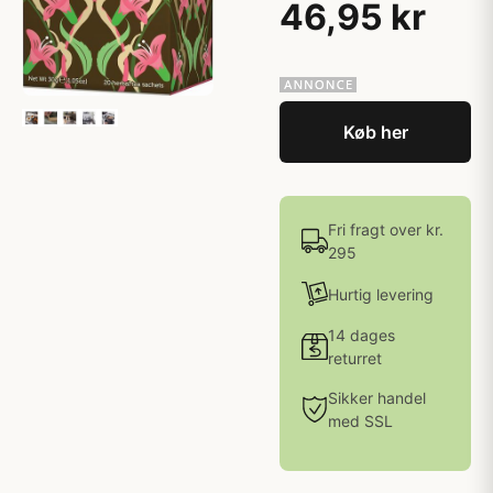
46,95 kr
Køb her
Fri fragt over kr.
295
Hurtig levering
14 dages
returret
Sikker handel
med SSL