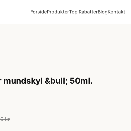
Forside
Produkter
Top Rabatter
Blog
Kontakt
 mundskyl &bull; 50ml.
0 kr