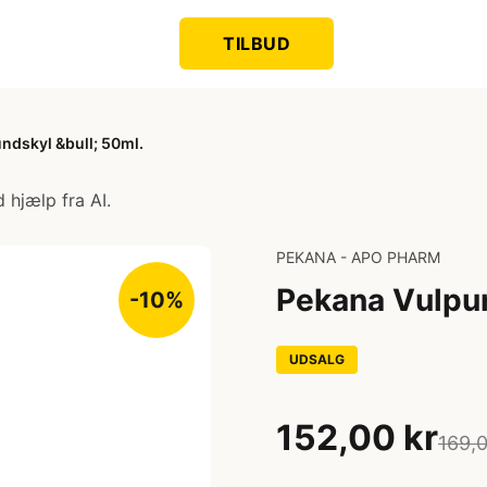
TILBUD
ndskyl &bull; 50ml.
 hjælp fra AI.
PEKANA - APO PHARM
Pekana Vulpur
-10%
UDSALG
152,00 kr
169,0