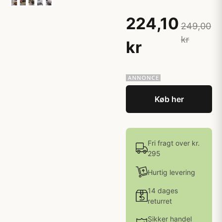
224,10
249,00
kr
kr
Køb her
Fri fragt over kr.
295
Hurtig levering
14 dages
returret
Sikker handel