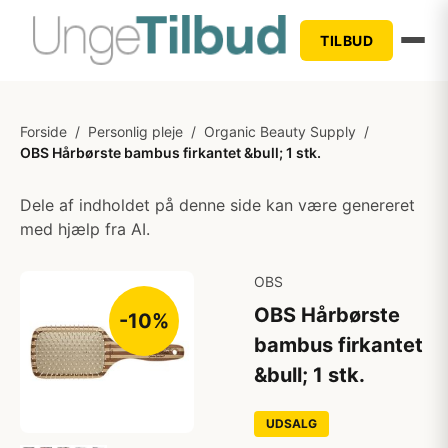
TILBUD
Forside
/
Personlig pleje
/
Organic Beauty Supply
/
OBS Hårbørste bambus firkantet &bull; 1 stk.
Dele af indholdet på denne side kan være genereret
med hjælp fra AI.
OBS
OBS Hårbørste
-10%
bambus firkantet
&bull; 1 stk.
UDSALG