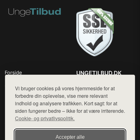
Forside
UNGETILBUD.DK
Produkter
Tlf. 78768672
Top Rabatter
Vi bruger cookies på vores hjemmeside for at
Mail:
hej@want.dk
Blog
forbedre din oplevelse, vise mere relevant
Kontakt
indhold og analysere trafikken. Kort sagt: for at
Cookie- og privatlivspolitik
siden fungerer bedre – ikke for at være irriterende.
Cookie- og privatlivspolitik.
Denne side er en del af want.dk, der udgiver en række
Accepter alle