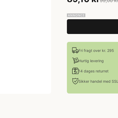
99,00 k
Fri fragt over kr. 295
Hurtig levering
14 dages returret
Sikker handel med SS