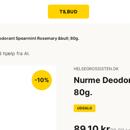
TILBUD
dorant Spearmint Rosemary &bull; 80g.
 hjælp fra AI.
HELSEGROSSISTEN.DK
Nurme Deodor
-10%
80g.
UDSALG
89,10 kr