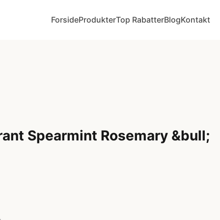
Forside
Produkter
Top Rabatter
Blog
Kontakt
ant Spearmint Rosemary &bull;