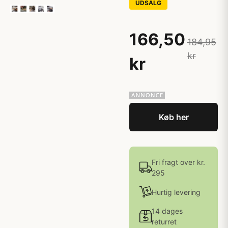
UDSALG
166,50
184,95
kr
kr
Køb her
Fri fragt over kr.
295
Hurtig levering
14 dages
returret