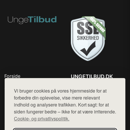
Forside
UNGETILBUD.DK
Produkter
Tlf. 78768672
Top Rabatter
Vi bruger cookies på vores hjemmeside for at
Mail:
hej@want.dk
Blog
forbedre din oplevelse, vise mere relevant
Kontakt
indhold og analysere trafikken. Kort sagt: for at
Cookie- og privatlivspolitik
siden fungerer bedre – ikke for at være irriterende.
Cookie- og privatlivspolitik.