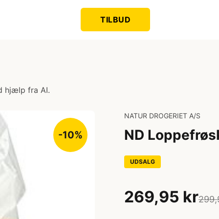
TILBUD
 hjælp fra AI.
NATUR DROGERIET A/S
ND Loppefrøs
-10%
UDSALG
269,95 kr
299,