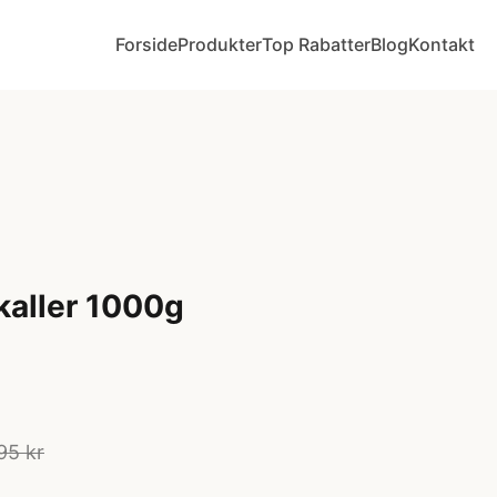
Forside
Produkter
Top Rabatter
Blog
Kontakt
kaller 1000g
95 kr