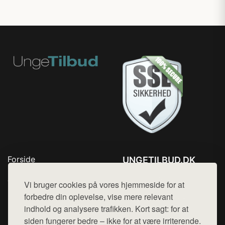
Forside
UNGETILBUD.DK
Produkter
Tlf. 78768672
Top Rabatter
Vi bruger cookies på vores hjemmeside for at
Mail:
hej@want.dk
Blog
forbedre din oplevelse, vise mere relevant
Kontakt
indhold og analysere trafikken. Kort sagt: for at
Cookie- og privatlivspolitik
siden fungerer bedre – ikke for at være irriterende.