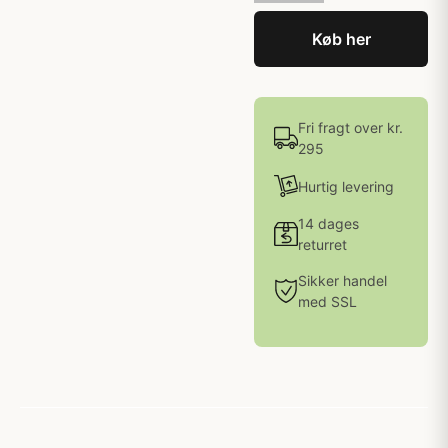
Køb her
Fri fragt over kr.
295
Hurtig levering
14 dages
returret
Sikker handel
med SSL