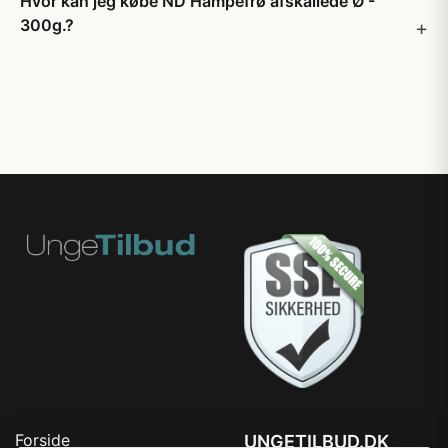
Hvor kan jeg købe ND Hampefrø afskallede Ø -
300g.?
Forside
UNGETILBUD.DK