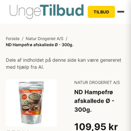
TILBUD
Forside
/
Natur Drogeriet A/S
/
ND Hampefrø afskallede Ø - 300g.
Dele af indholdet på denne side kan være genereret
med hjælp fra AI.
NATUR DROGERIET A/S
ND Hampefrø
afskallede Ø -
300g.
109,95 kr