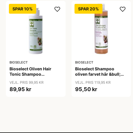
SPAR 10%
SPAR 20%
BIOSELECT
BIOSELECT
Bioselect Oliven Hair
Bioselect Shampoo
Tonic Shampoo
oliven farvet hår &bull;
(styrkende) &bull; 200ml.
200ml.
VEJL. PRIS 99,95 KR
VEJL. PRIS 119,95 KR
89,95 kr
95,50 kr