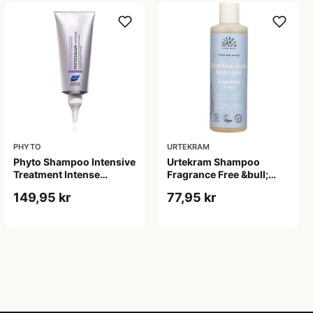
PHYTO
URTEKRAM
Phyto Shampoo Intensive
Urtekram Shampoo
Treatment Intense
Fragrance Free &bull;
Phytosquam &bull;
250ml.
149,95 kr
77,95 kr
100ml.