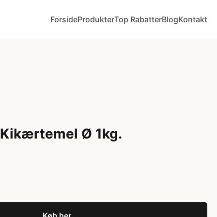
Forside
Produkter
Top Rabatter
Blog
Kontakt
Kikærtemel Ø 1kg.
Køb her