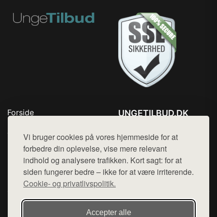
Forside
UNGETILBUD.DK
Produkter
Tlf. 78768672
Top Rabatter
Vi bruger cookies på vores hjemmeside for at
Mail:
hej@want.dk
Blog
forbedre din oplevelse, vise mere relevant
Kontakt
indhold og analysere trafikken. Kort sagt: for at
Cookie- og privatlivspolitik
siden fungerer bedre – ikke for at være irriterende.
Cookie- og privatlivspolitik.
Denne side er en del af want.dk, der udgiver en række
Accepter alle