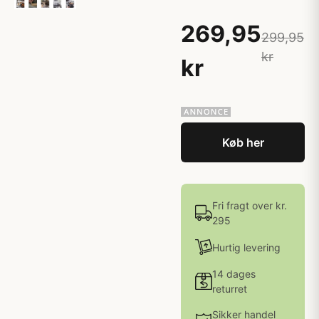
269,95
299,95
kr
kr
Køb her
Fri fragt over kr.
295
Hurtig levering
14 dages
returret
Sikker handel