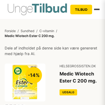
TILBUD
Forside
/
Sundhed
/
C-vitamin
/
Medic Wiotech Ester C 200 mg.
Dele af indholdet på denne side kan være genereret
med hjælp fra AI.
HELSEGROSSISTEN.DK
Medic Wiotech
-14%
Ester C 200 mg.
UDSALG