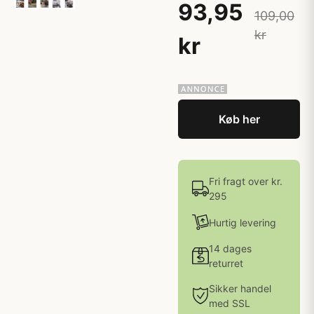
93,95
109,00
kr
kr
Køb her
Fri fragt over kr.
295
Hurtig levering
14 dages
returret
Sikker handel
med SSL