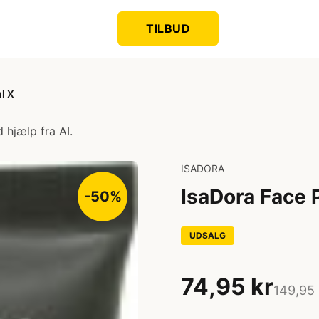
TILBUD
l X
 hjælp fra AI.
ISADORA
IsaDora Face 
-50%
UDSALG
74,95 kr
149,95 