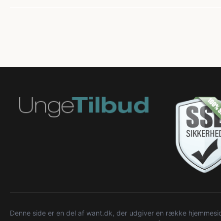
Denne side er en del af want.dk, der udgiver en række hjemmeside