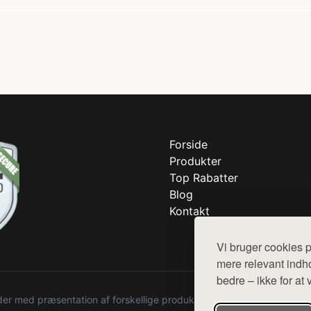
Forside
Produkter
Top Rabatter
Blog
Kontakt
Vi bruger cookies p
mere relevant indho
bedre – ikke for at 
r med præsentation af forskellige produkter fra diverse webshops. De