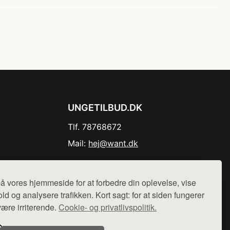
UNGETILBUD.DK
Tlf. 78768672
Mail:
hej@want.dk
Cookie- og privatlivspolitik
å vores hjemmeside for at forbedre din oplevelse, vise
ld og analysere trafikken. Kort sagt: for at siden fungerer
være irriterende.
Cookie- og privatlivspolitik.
r sælges ikke varer fra denne side - vi henviser til de shops,