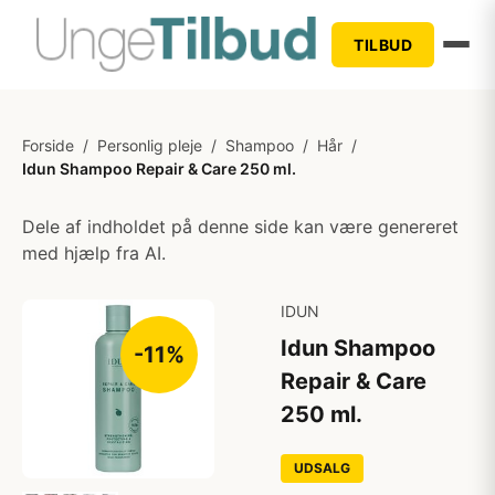
TILBUD
Forside
/
Personlig pleje
/
Shampoo
/
Hår
/
Idun Shampoo Repair & Care 250 ml.
Dele af indholdet på denne side kan være genereret
med hjælp fra AI.
IDUN
Idun Shampoo
-11%
Repair & Care
250 ml.
UDSALG