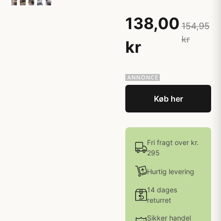
138,00
154,95
kr
kr
Køb her
Fri fragt over kr.
295
Hurtig levering
14 dages
returret
Sikker handel