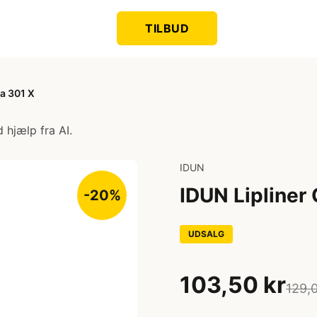
TILBUD
ta 301 X
 hjælp fra AI.
IDUN
IDUN Lipliner 
-20%
UDSALG
103,50 kr
129,0