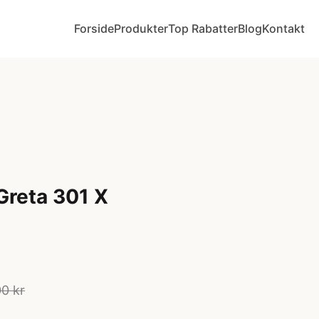
Forside
Produkter
Top Rabatter
Blog
Kontakt
Greta 301 X
0 kr