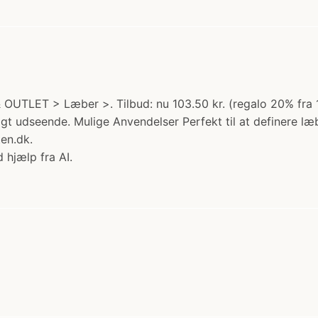
OUTLET > Læber >. Tilbud: nu 103.50 kr. (regalo 20% fra 12
igt udseende. Mulige Anvendelser Perfekt til at definere læb
ten.dk.
 hjælp fra AI.