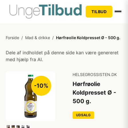
TILBUD
Forside
/
Mad & drikke
/
Hørfrøolie Koldpresset Ø - 500 g.
Dele af indholdet på denne side kan være genereret
med hjælp fra AI.
HELSEGROSSISTEN.DK
Hørfrøolie
-10%
Koldpresset Ø -
500 g.
UDSALG