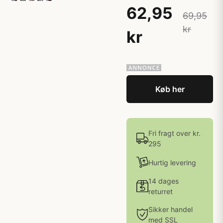
62,95
69,95
kr
kr
Køb her
Fri fragt over kr.
295
Hurtig levering
14 dages
returret
Sikker handel
med SSL