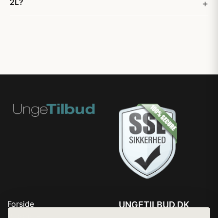
2L?
Forside
UNGETILBUD.DK
Produkter