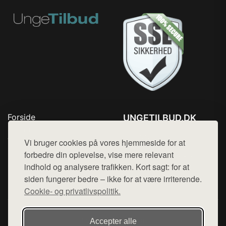
Forside
UNGETILBUD.DK
Produkter
Tlf. 78768672
Top Rabatter
Vi bruger cookies på vores hjemmeside for at
Mail:
hej@want.dk
Blog
forbedre din oplevelse, vise mere relevant
Kontakt
indhold og analysere trafikken. Kort sagt: for at
Cookie- og privatlivspolitik
siden fungerer bedre – ikke for at være irriterende.
Cookie- og privatlivspolitik.
Denne side er en del af want.dk, der udgiver en række
Accepter alle