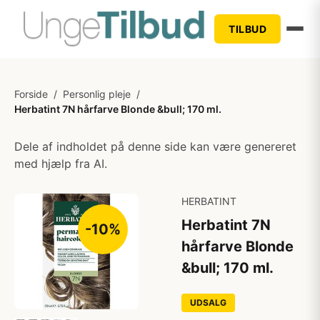
TILBUD
Forside
/
Personlig pleje
/
Herbatint 7N hårfarve Blonde &bull; 170 ml.
Dele af indholdet på denne side kan være genereret
med hjælp fra AI.
HERBATINT
Herbatint 7N
-10%
hårfarve Blonde
&bull; 170 ml.
UDSALG