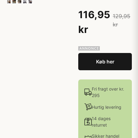
116,95
129,95
kr
kr
Køb her
Fri fragt over kr.
295
Hurtig levering
14 dages
returret
Sikker handel