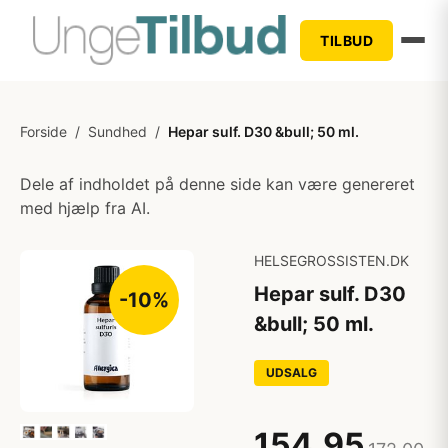
TILBUD
Forside
/
Sundhed
/
Hepar sulf. D30 &bull; 50 ml.
Dele af indholdet på denne side kan være genereret
med hjælp fra AI.
HELSEGROSSISTEN.DK
Hepar sulf. D30
-10%
&bull; 50 ml.
UDSALG
154,95