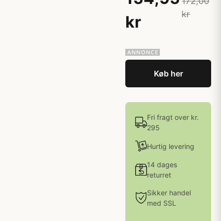
172,00
kr
kr
Køb her
Fri fragt over kr.
295
Hurtig levering
14 dages
returret
Sikker handel
med SSL