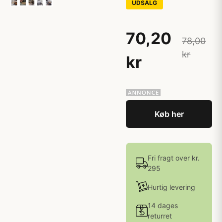
UDSALG
70,20
78,00
kr
kr
Køb her
Fri fragt over kr.
295
Hurtig levering
14 dages
returret