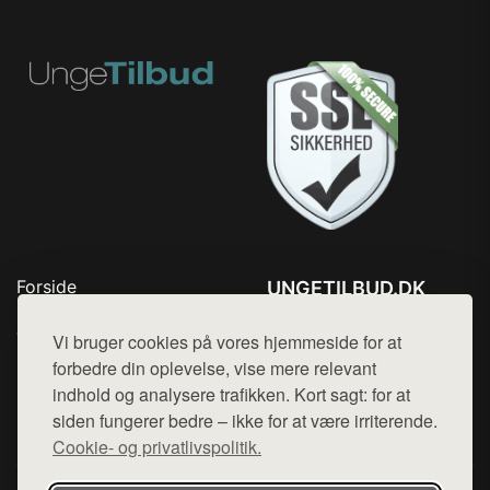
Forside
UNGETILBUD.DK
Produkter
Tlf. 78768672
Top Rabatter
Vi bruger cookies på vores hjemmeside for at
Mail:
hej@want.dk
Blog
forbedre din oplevelse, vise mere relevant
Kontakt
indhold og analysere trafikken. Kort sagt: for at
Cookie- og privatlivspolitik
siden fungerer bedre – ikke for at være irriterende.
Cookie- og privatlivspolitik.