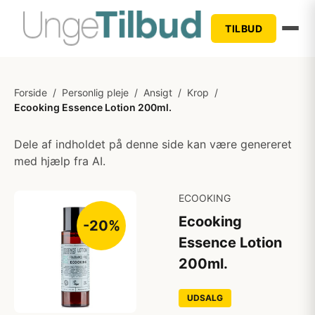
TILBUD
Forside
/
Personlig pleje
/
Ansigt
/
Krop
/
Ecooking Essence Lotion 200ml.
Dele af indholdet på denne side kan være genereret
med hjælp fra AI.
ECOOKING
Ecooking
-20%
Essence Lotion
200ml.
UDSALG