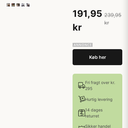
191,95
239,95
kr
kr
Køb her
Fri fragt over kr.
295
Hurtig levering
14 dages
returret
Sikker handel