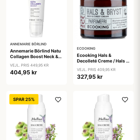
ANNEMARIE BÖRLIND
ECOOKING
Annemarie Börlind Natu
Ecooking Hals &
Collagen Boost Neck &
Decolleté Creme / Hals &
Decolleté Serum 50ml.
VEJL. PRIS 449,95 KR
Bryst Creme &bull; 50ml.
VEJL. PRIS 409,95 KR
404,95 kr
327,95 kr
SPAR 25%