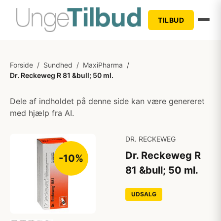
TILBUD
Forside
/
Sundhed
/
MaxiPharma
/
Dr. Reckeweg R 81 &bull; 50 ml.
Dele af indholdet på denne side kan være genereret
med hjælp fra AI.
DR. RECKEWEG
Dr. Reckeweg R
-10%
81 &bull; 50 ml.
UDSALG