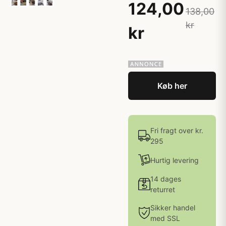
124,00
138,00
kr
kr
Køb her
Fri fragt over kr.
295
Hurtig levering
14 dages
returret
Sikker handel
med SSL