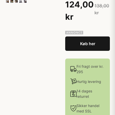
124,00
138,00
kr
kr
Køb her
Fri fragt over kr.
295
Hurtig levering
14 dages
returret
Sikker handel
med SSL