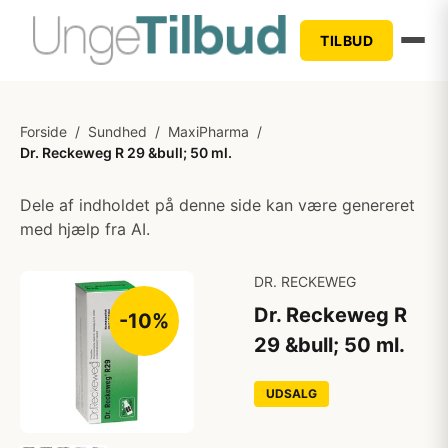
TILBUD
Forside
/
Sundhed
/
MaxiPharma
/
Dr. Reckeweg R 29 &bull; 50 ml.
Dele af indholdet på denne side kan være genereret
med hjælp fra AI.
DR. RECKEWEG
Dr. Reckeweg R
-10%
29 &bull; 50 ml.
UDSALG