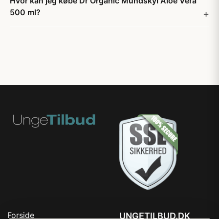
Hvor kan jeg købe Dr Organic Mundskyl Aloe Vera
500 ml?
Forside
UNGETILBUD.DK