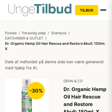
TILBUD
Forside
/
Personlig pleje
/
Shampoo
/
DATOVARER & OUTLET
/
Dr. Organic Hemp Oil Hair Rescue and Restore &bull; 150ml.
X
Dele af indholdet på denne side kan være genereret
med hjælp fra AI.
DEHN & CO
Dr. Organic Hemp
-30%
Oil Hair Rescue
and Restore
&bull; 150ml. X