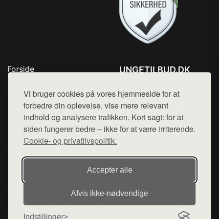
Forside
UNGETILBUD.DK
Produkter
Tlf. 78768672
Top Rabatter
Vi bruger cookies på vores hjemmeside for at
Mail:
hej@want.dk
Blog
forbedre din oplevelse, vise mere relevant
Kontakt
indhold og analysere trafikken. Kort sagt: for at
Cookie- og privatlivspolitik
siden fungerer bedre – ikke for at være irriterende.
Cookie- og privatlivspolitik.
Denne side er en del af want.dk, der udgiver en række
Accepter alle
hjemmesider med præsentation af forskellige produkter fra
diverse webshops. Der sælges ikke varer fra denne side - vi
Afvis ikke‑nødvendige
henviser til de shops, som sælger varen. Vi har heller ikke
varerne på lager.
Indstillinger