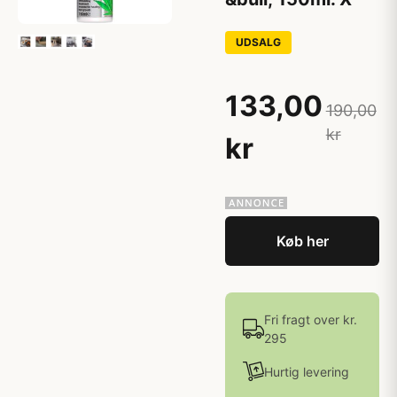
UDSALG
133,00
190,00
kr
kr
Køb her
Fri fragt over kr.
295
Hurtig levering