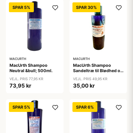
SPAR 5%
SPAR 30%
MACURTH
MACURTH
MacUrth Shampoo
MacUrth Shampoo
Neutral &bull; 500ml.
Sandeltræ til Blødhed og
Glans &bull; 250ml. X
VEJL. PRIS 77,95 KR
VEJL. PRIS 49,95 KR
73,95 kr
35,00 kr
SPAR 5%
SPAR 6%