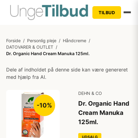
TILBUD
Forside
/
Personlig pleje
/
Håndcreme
/
DATOVARER & OUTLET
/
Dr. Organic Hand Cream Manuka 125ml.
Dele af indholdet på denne side kan være genereret
med hjælp fra AI.
DEHN & CO
Dr. Organic Hand
-10%
Cream Manuka
125ml.
UDSALG