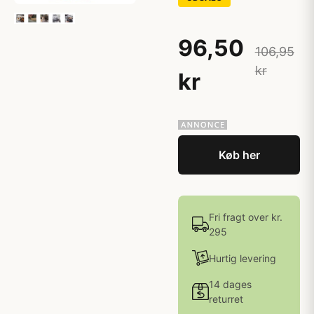
96,50
106,95
kr
kr
Køb her
Fri fragt over kr.
295
Hurtig levering
14 dages
returret