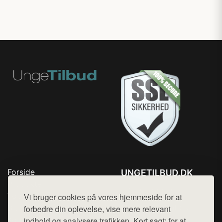
Forside
UNGETILBUD.DK
Produkter
Tlf. 78768672
Top Rabatter
Vi bruger cookies på vores hjemmeside for at
Mail:
hej@want.dk
Blog
forbedre din oplevelse, vise mere relevant
Kontakt
indhold og analysere trafikken. Kort sagt: for at