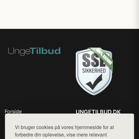
Forside
UNGETILBUD.DK
Produkter
Tlf. 78768672
Top Rabatter
Vi bruger cookies på vores hjemmeside for at
Mail:
hej@want.dk
Blog
forbedre din oplevelse, vise mere relevant