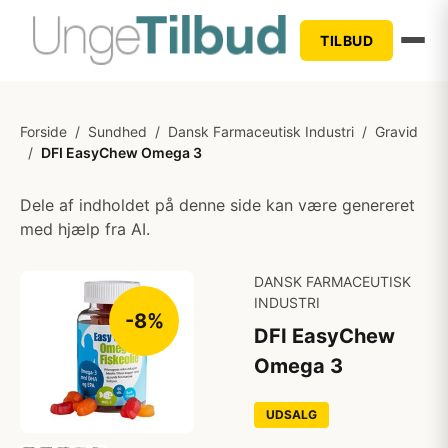
TILBUD
Forside
/
Sundhed
/
Dansk Farmaceutisk Industri
/
Gravid
/
DFI EasyChew Omega 3
Dele af indholdet på denne side kan være genereret
med hjælp fra AI.
DANSK FARMACEUTISK
INDUSTRI
-8%
DFI EasyChew
Omega 3
UDSALG