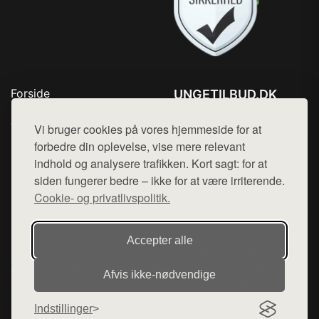
Forside
UNGETILBUD.DK
Produkter
Tlf. 78768672
Top Rabatter
Vi bruger cookies på vores hjemmeside for at
Mail:
hej@want.dk
Blog
forbedre din oplevelse, vise mere relevant
Kontakt
indhold og analysere trafikken. Kort sagt: for at
Cookie- og privatlivspolitik
siden fungerer bedre – ikke for at være irriterende.
Cookie- og privatlivspolitik.
Denne side er en del af want.dk, der udgiver en række
Accepter alle
hjemmesider med præsentation af forskellige produkter fra
diverse webshops. Der sælges ikke varer fra denne side - vi
Afvis ikke‑nødvendige
henviser til de shops, som sælger varen. Vi har heller ikke
varerne på lager.
Indstillinger