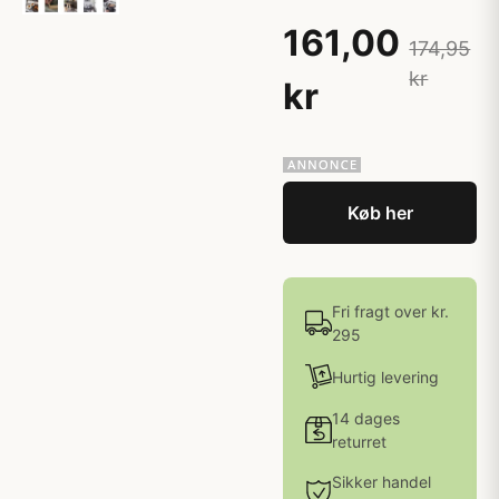
161,00
174,95
kr
kr
Køb her
Fri fragt over kr.
295
Hurtig levering
14 dages
returret
Sikker handel