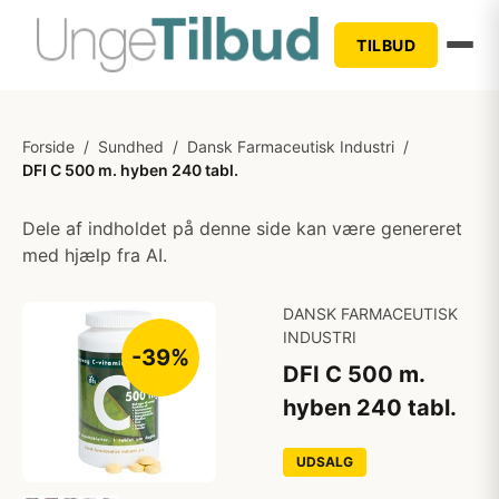
TILBUD
Forside
/
Sundhed
/
Dansk Farmaceutisk Industri
/
DFI C 500 m. hyben 240 tabl.
Dele af indholdet på denne side kan være genereret
med hjælp fra AI.
DANSK FARMACEUTISK
INDUSTRI
-39%
DFI C 500 m.
hyben 240 tabl.
UDSALG