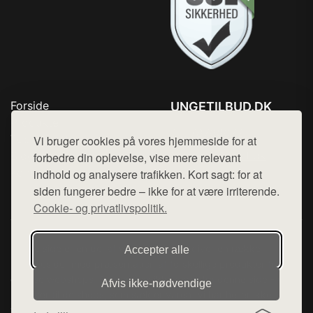
Forside
UNGETILBUD.DK
Produkter
Tlf. 78768672
Top Rabatter
Vi bruger cookies på vores hjemmeside for at
Mail:
hej@want.dk
Blog
forbedre din oplevelse, vise mere relevant
Kontakt
indhold og analysere trafikken. Kort sagt: for at
Cookie- og privatlivspolitik
siden fungerer bedre – ikke for at være irriterende.
Cookie- og privatlivspolitik.
Denne side er en del af want.dk, der udgiver en række
Accepter alle
hjemmesider med præsentation af forskellige produkter fra
diverse webshops. Der sælges ikke varer fra denne side - vi
Afvis ikke‑nødvendige
henviser til de shops, som sælger varen. Vi har heller ikke
varerne på lager.