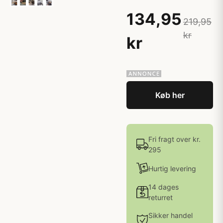
134,95
219,95
kr
kr
Køb her
Fri fragt over kr.
295
Hurtig levering
14 dages
returret
Sikker handel