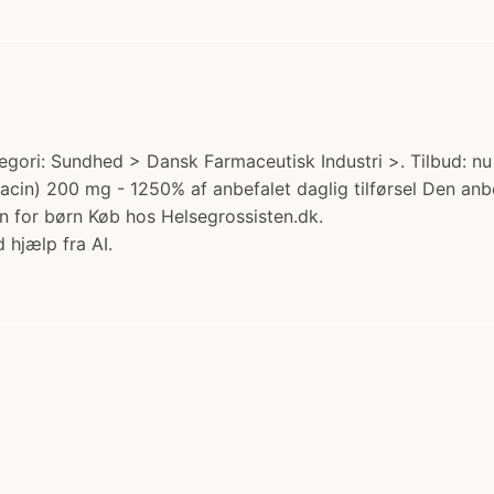
gori: Sundhed > Dansk Farmaceutisk Industri >. Tilbud: nu 1
niacin) 200 mg - 1250% af anbefalet daglig tilførsel Den an
en for børn Køb hos Helsegrossisten.dk.
 hjælp fra AI.