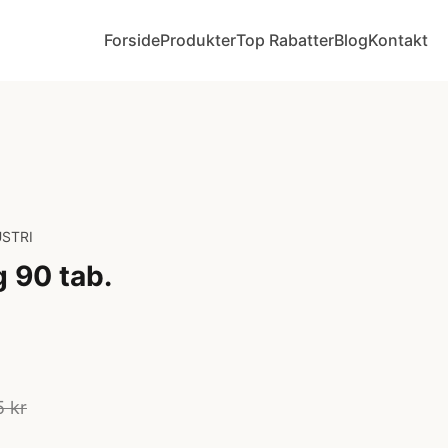
Forside
Produkter
Top Rabatter
Blog
Kontakt
STRI
 90 tab.
5 kr