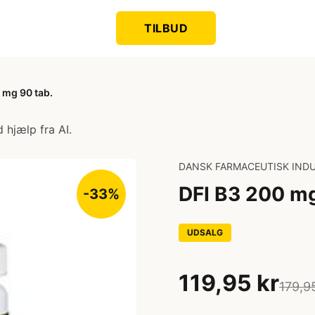
TILBUD
 mg 90 tab.
 hjælp fra AI.
DANSK FARMACEUTISK INDU
DFI B3 200 mg
-33%
UDSALG
119,95 kr
179,9