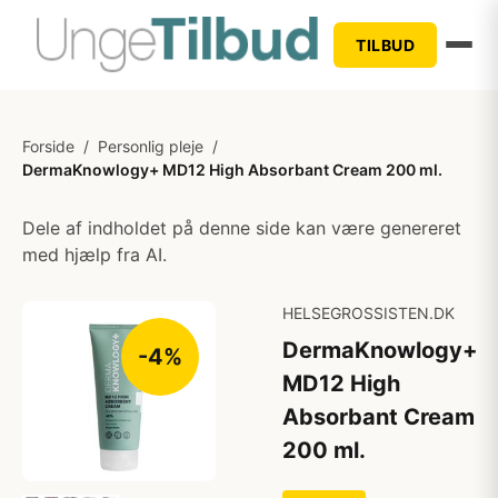
TILBUD
Forside
/
Personlig pleje
/
DermaKnowlogy+ MD12 High Absorbant Cream 200 ml.
Dele af indholdet på denne side kan være genereret
med hjælp fra AI.
HELSEGROSSISTEN.DK
DermaKnowlogy+
-4%
MD12 High
Absorbant Cream
200 ml.