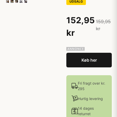
UDSALG
152,95
159,95
kr
kr
Køb her
Fri fragt over kr.
295
Hurtig levering
14 dages
returret