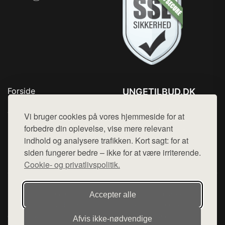
Forside
UNGETILBUD.DK
Produkter
Tlf. 78768672
Top Rabatter
Vi bruger cookies på vores hjemmeside for at
Mail:
hej@want.dk
Blog
forbedre din oplevelse, vise mere relevant
Kontakt
indhold og analysere trafikken. Kort sagt: for at
Cookie- og privatlivspolitik
siden fungerer bedre – ikke for at være irriterende.
Cookie- og privatlivspolitik.
Denne side er en del af want.dk, der udgiver en række
Accepter alle
hjemmesider med præsentation af forskellige produkter fra
diverse webshops. Der sælges ikke varer fra denne side - vi
Afvis ikke‑nødvendige