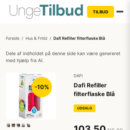
TILBUD
Forside
/
Hus & Fritid
/
Dafi Refiller filterflaske Blå
Dele af indholdet på denne side kan være genereret
med hjælp fra AI.
DAFI
Dafi Refiller
-10%
filterflaske Blå
UDSALG
103,50