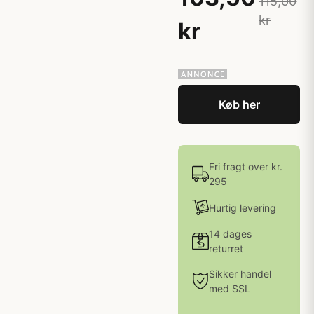
115,00
kr
kr
Køb her
Fri fragt over kr.
295
Hurtig levering
14 dages
returret
Sikker handel
med SSL